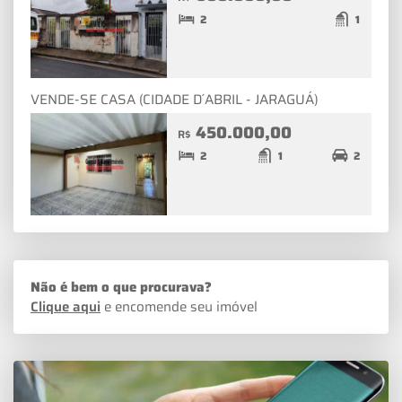
2
1
VENDE-SE CASA (CIDADE D´ABRIL - JARAGUÁ)
450.000,00
R$
2
1
2
Não é bem o que procurava?
Clique aqui
e encomende seu imóvel