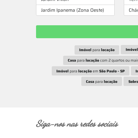
Jardim Ipanema (Zona Oeste)
Chá
Imóvel
Imóvel
para
locação
Casa
para
locação
com 2 quartos ou mai
Imóvel
para
locação
em
São Paulo - SP
I
Casa
para
locação
Sobr
Siga-nos nas redes sociais