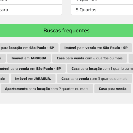
cara
5 Quartos
Buscas frequentes
para
locação
em
São Paulo - SP
Imóvel
para
venda
em
São Paulo - SP
s
Imóvel
em
JARAGUA
Casa
para
venda
com 2 quartos ou mais
móvel
para
venda
em
São Paulo - SP
Casa
para
locação
com 1 quarto ou m
ado
Imóvel
em
JARAGUÁ.
Casa
para
venda
com 3 quartos ou mais
Apartamento
para
locação
com 2 quartos ou mais
Casa
para
venda