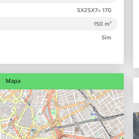
5X25X7= 170
150 m²
Sim
Mapa