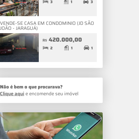
3
1
3
VENDE-SE CASA EM CONDOMINIO (JD SÃO
JOÃO - JARAGUÁ)
420.000,00
R$
2
1
1
Não é bem o que procurava?
Clique aqui
e encomende seu imóvel