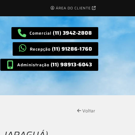
ÁREA DO CLIENTE
(11) 3942-2808
Comercial
(11) 91286-1760
Recepção
(11) 98913-6043
Administração
Voltar
- JARAGUÁ)