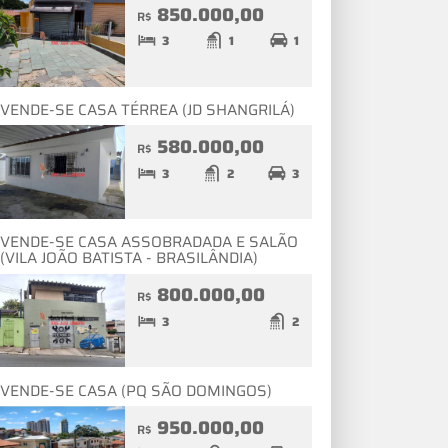
850.000,00
R$
3
1
1
VENDE-SE CASA TÉRREA (JD SHANGRILÁ)
580.000,00
R$
3
2
3
VENDE-SE CASA ASSOBRADADA E SALÃO
(VILA JOÃO BATISTA - BRASILÂNDIA)
800.000,00
R$
3
2
VENDE-SE CASA (PQ SÃO DOMINGOS)
950.000,00
R$