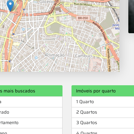
os mais buscados
Imóveis por quarto
a
1 Quarto
rado
2 Quartos
rtamento
3 Quartos
reno
4 Quartos