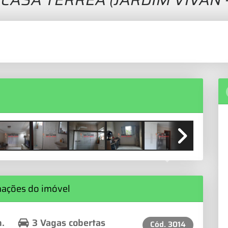
Next
mações do imóvel
h.
3 Vagas cobertas
Cód.
3014